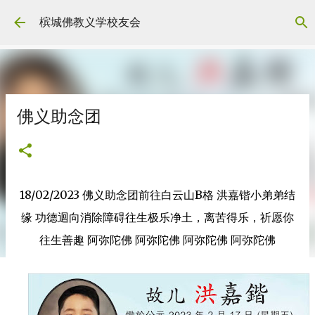
Skip to main content
槟城佛教义学校友会
佛义助念团
18/02/2023 佛义助念团前往白云山B格 洪嘉锴小弟弟结
缘 功德迴向消除障碍往生极乐净土，离苦得乐，祈愿你
往生善趣 阿弥陀佛 阿弥陀佛 阿弥陀佛 阿弥陀佛