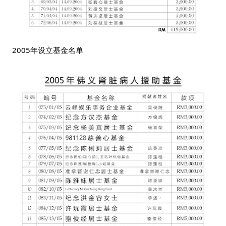
2005年设立基金名单