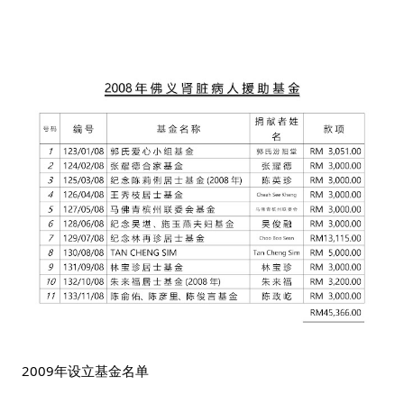
2009年设立基金名单