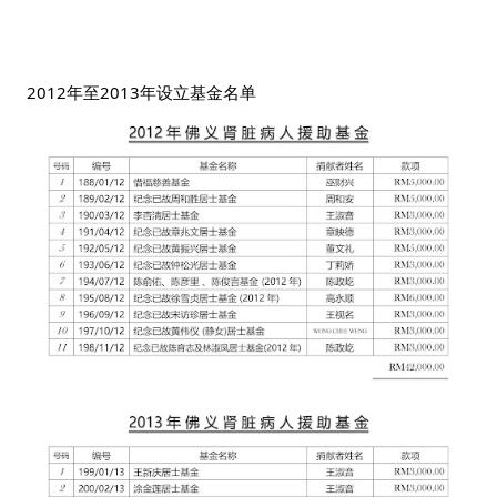
2012年至2013年设立基金名单