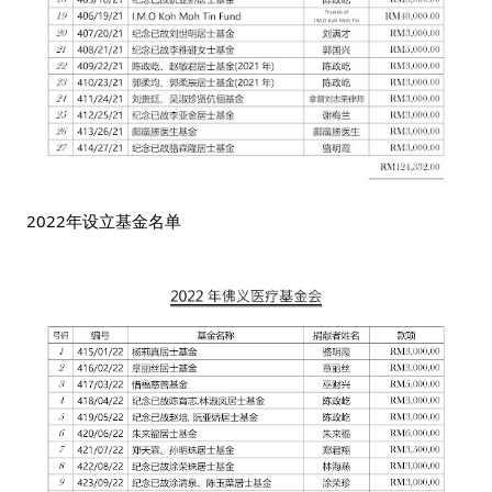
2022年设立基金名单