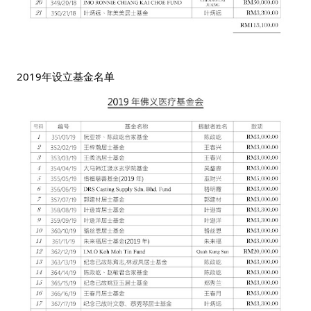
2019年设立基金名单