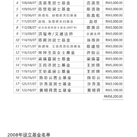
2008年设立基金名单