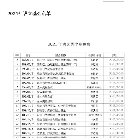
2021年设立基金名单