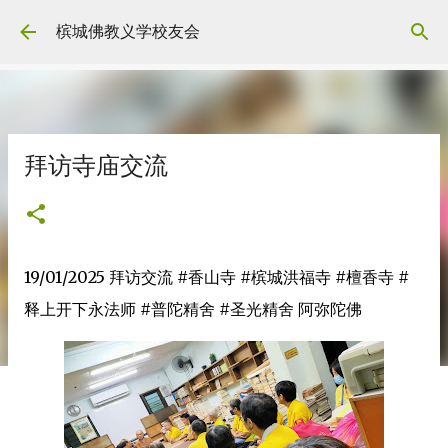
Skip to main content
槟城佛教义学校友会
拜访寺庙交流
19/01/2025 拜访交流 #香山寺 #槟城洪福寺 #檀香寺 #
释上开下永法师 #普陀精舍 #圣光精舍 阿弥陀佛